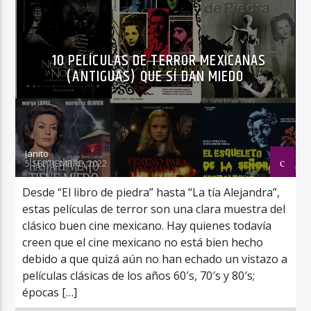
10 PELÍCULAS DE TERROR MEXICANAS
(ANTIGUAS) QUE SÍ DAN MIEDO
Janito
5 SEPTIEMBRE, 2022
Desde “El libro de piedra” hasta “La tía Alejandra”,
estas películas de terror son una clara muestra del
clásico buen cine mexicano. Hay quienes todavía
creen que el cine mexicano no está bien hecho
debido a que quizá aún no han echado un vistazo a
películas clásicas de los años 60′s, 70′s y 80′s;
épocas […]