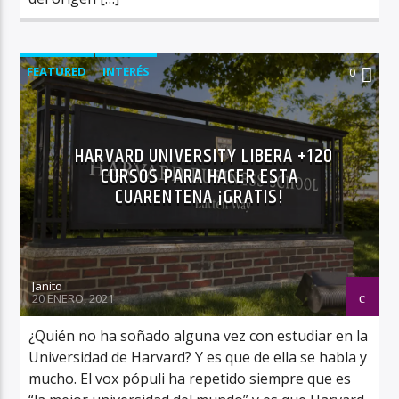
FEATURED
INTERÉS
0
HARVARD UNIVERSITY LIBERA +120
CURSOS PARA HACER ESTA
CUARENTENA ¡GRATIS!
Janito
20 ENERO, 2021
¿Quién no ha soñado alguna vez con estudiar en la
Universidad de Harvard? Y es que de ella se habla y
mucho. El vox pópuli ha repetido siempre que es