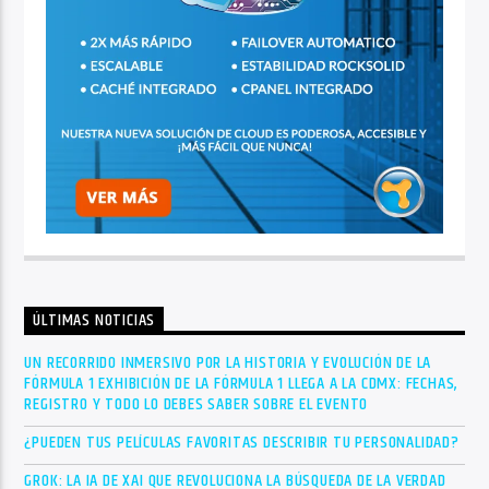
ÚLTIMAS NOTICIAS
UN RECORRIDO INMERSIVO POR LA HISTORIA Y EVOLUCIÓN DE LA
FÓRMULA 1 EXHIBICIÓN DE LA FÓRMULA 1 LLEGA A LA CDMX: FECHAS,
REGISTRO Y TODO LO DEBES SABER SOBRE EL EVENTO
¿PUEDEN TUS PELÍCULAS FAVORITAS DESCRIBIR TU PERSONALIDAD?
GROK: LA IA DE XAI QUE REVOLUCIONA LA BÚSQUEDA DE LA VERDAD