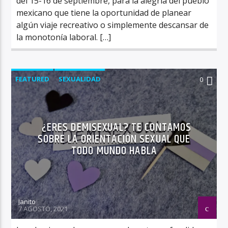
del 15-16 de septiembre, para la alegría del pueblo
mexicano que tiene la oportunidad de planear
algún viaje recreativo o simplemente descansar de
la monotonía laboral. […]
FEATURED
SEXUALIDAD
0
¿ERES DEMISEXUAL? TE CONTAMOS
SOBRE LA ORIENTACIÓN SEXUAL QUE
TODO MUNDO HABLA
Janito
7 AGOSTO, 2021