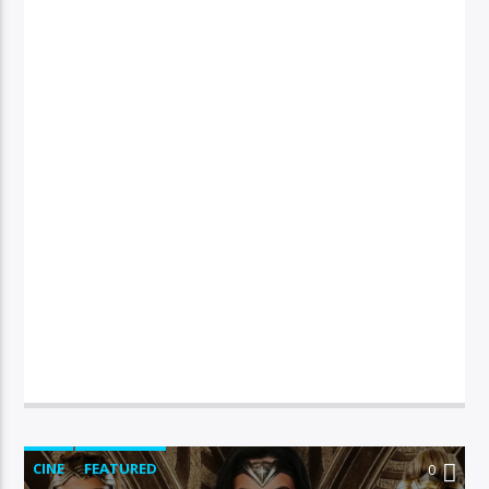
CINE
FEATURED
0