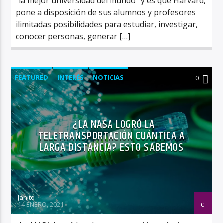
“la mejor universidad del mundo” y es que Harvard,
pone a disposición de sus alumnos y profesores
ilimitadas posibilidades para estudiar, investigar,
conocer personas, generar […]
FEATURED
INTERÉS
NOTICIAS
0
¿LA NASA LOGRÓ LA
TELETRANSPORTACIÓN CUÁNTICA A
LARGA DISTANCIA? ESTO SABEMOS
Janito
14 ENERO, 2021