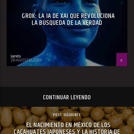
GROK: LA IA DE XAI QUE REVOLUCIONA
LA BÚSQUEDA DE LA VERDAD
Janito
28 AGOSTO, 2025
CONTINUAR LEYENDO
POST SIGUIENTE
EL NACIMIENTO EN MÉXICO DE LOS
CACAHUATES JAPONESES Y LA HISTORIA DE