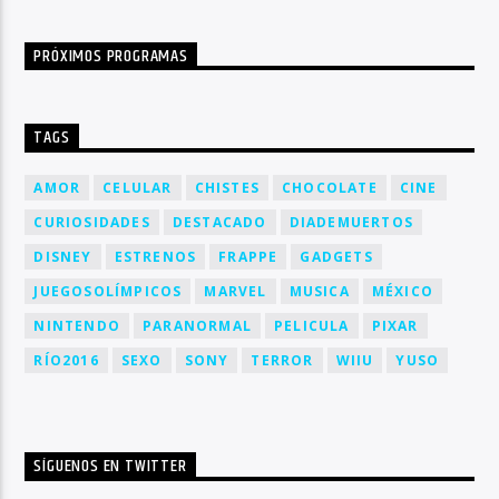
PRÓXIMOS PROGRAMAS
TAGS
AMOR
CELULAR
CHISTES
CHOCOLATE
CINE
CURIOSIDADES
DESTACADO
DIADEMUERTOS
DISNEY
ESTRENOS
FRAPPE
GADGETS
JUEGOSOLÍMPICOS
MARVEL
MUSICA
MÉXICO
NINTENDO
PARANORMAL
PELICULA
PIXAR
RÍO2016
SEXO
SONY
TERROR
WIIU
YUSO
SÍGUENOS EN TWITTER