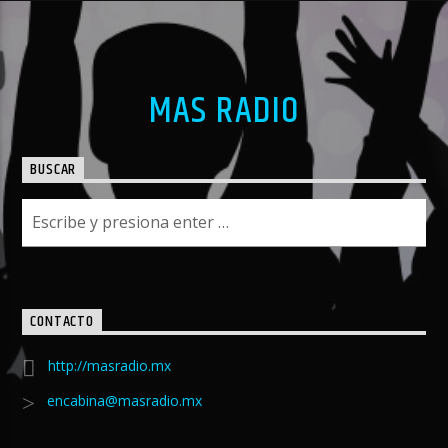
MAS RADIO
BUSCAR
CONTACTO
http://masradio.mx
encabina@masradio.mx