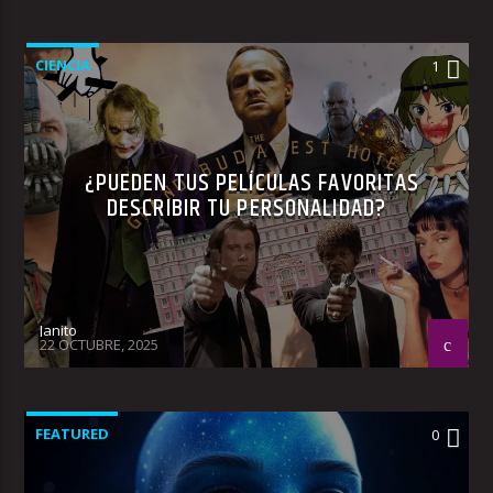
CIENCIA
1
¿PUEDEN TUS PELÍCULAS FAVORITAS
DESCRIBIR TU PERSONALIDAD?
Janito
22 OCTUBRE, 2025
FEATURED
0