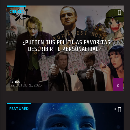
CIENCIA
1
¿PUEDEN TUS PELÍCULAS FAVORITAS
DESCRIBIR TU PERSONALIDAD?
Janito
22 OCTUBRE, 2025
FEATURED
0