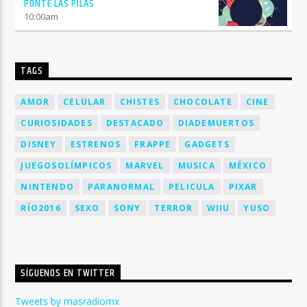
PONTE LAS PILAS
10:00
am
TAGS
AMOR
CELULAR
CHISTES
CHOCOLATE
CINE
CURIOSIDADES
DESTACADO
DIADEMUERTOS
DISNEY
ESTRENOS
FRAPPE
GADGETS
JUEGOSOLÍMPICOS
MARVEL
MUSICA
MÉXICO
NINTENDO
PARANORMAL
PELICULA
PIXAR
RÍO2016
SEXO
SONY
TERROR
WIIU
YUSO
SÍGUENOS EN TWITTER
Tweets by masradiomx