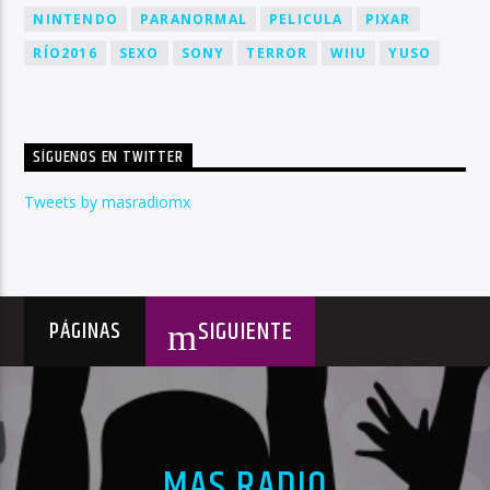
NINTENDO
PARANORMAL
PELICULA
PIXAR
RÍO2016
SEXO
SONY
TERROR
WIIU
YUSO
SÍGUENOS EN TWITTER
Tweets by masradiomx
SIGUIENTE
PÁGINAS
MAS RADIO