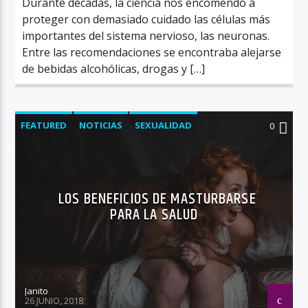
Durante décadas, la ciencia nos encomendó a
proteger con demasiado cuidado las células más
importantes del sistema nervioso, las neuronas.
Entre las recomendaciones se encontraba alejarse
de bebidas alcohólicas, drogas y […]
FEATURED
NOTICIAS
SEXUALIDAD
0
LOS BENEFICIOS DE MASTURBARSE
PARA LA SALUD
Janito
26 JUNIO, 2018