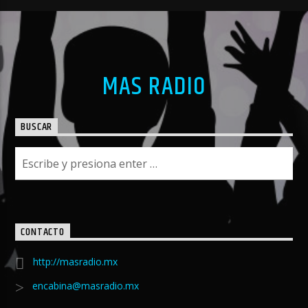
MAS RADIO
BUSCAR
CONTACTO
http://masradio.mx
encabina@masradio.mx