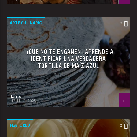
ARTE CULINARIO
0
¡QUE NO TE ENGAÑEN! APRENDE A
IDENTIFICAR UNA VERDADERA
TORTILLA DE MAÍZ AZUL
Janito
12 JULIO, 2025
FEATURED
0