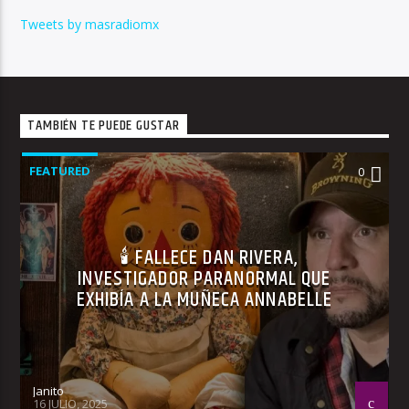
Tweets by masradiomx
TAMBIÉN TE PUEDE GUSTAR
FEATURED
0
🕯 FALLECE DAN RIVERA,
INVESTIGADOR PARANORMAL QUE
EXHIBÍA A LA MUÑECA ANNABELLE
Janito
16 JULIO, 2025