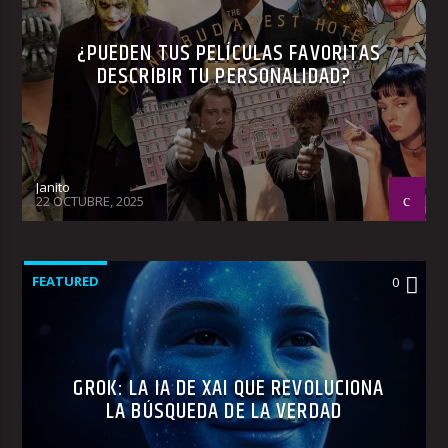
¿PUEDEN TUS PELÍCULAS FAVORITAS
DESCRIBIR TU PERSONALIDAD?
Janito
22 OCTUBRE, 2025
FEATURED
0
GROK: LA IA DE XAI QUE REVOLUCIONA
LA BÚSQUEDA DE LA VERDAD