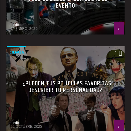
EVENTO
Janito
21 ENERO, 2026
CIENCIA
1
¿PUEDEN TUS PELÍCULAS FAVORITAS
DESCRIBIR TU PERSONALIDAD?
Janito
22 OCTUBRE, 2025