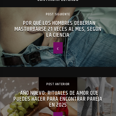
POST SIGUIENTE
POR QUÉ LOS HOMBRES DEBERÍAN
MASTURBARSE 21 VECES AL MES, SEGÚN
LA CIENCIA
POST ANTERIOR
AÑO NUEVO: RITUALES DE AMOR QUE
PUEDES HACER PARA ENCONTRAR PAREJA
EN 2025