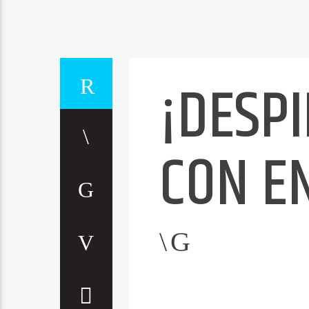
¡DESP
CON E