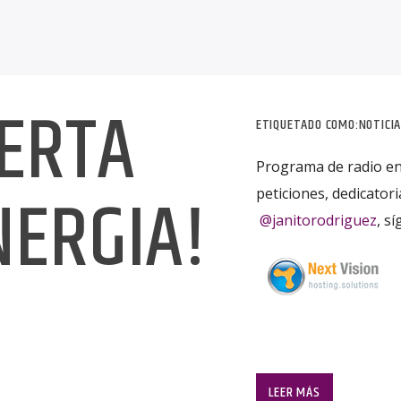
IERTA
ETIQUETADO COMO:
NOTICI
Programa de radio en
NERGIA!
peticiones, dedicato
@janitorodriguez
, s
LEER MÁS