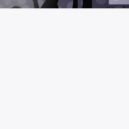
MAS RADIO
Nosotros
n con la
Publicidad
do un
Contacto
estas