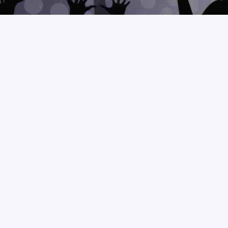
BUSCAR
CONTAC
http:
enca