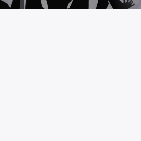
MAS RADIO
TO
NOSOTROS
Somos un medio de comunicació
//masradio.mx
más alta calidad en contenidos y
bina@masradio.mx
programación musical, generan
espacio para las mejores propu
musicales, artísticas y culturales.
Saber más