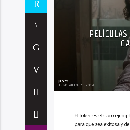
PELÍCULAS
GA
Janito
13 NOVIEMBRE, 2019
El Joker es el claro ejemp
para que sea exitosa y de