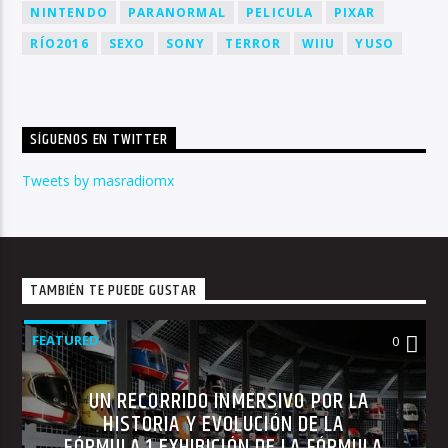
NINTENDO
PARANORMAL
PELICULA
PIXAR
RÍO2016
SEXO
SONY
TERROR
WIIU
YUSO
SÍGUENOS EN TWITTER
Tweets by masradiomx
TAMBIÉN TE PUEDE GUSTAR
FEATURED
0
UN RECORRIDO INMERSIVO POR LA
HISTORIA Y EVOLUCIÓN DE LA
FÓRMULA 1 EXHIBICIÓN DE LA FÓRMULA