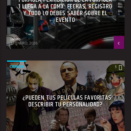
1 LLEGA A LA CDMX: FECHAS, REGISTRO
Y TODO LO DEBES SABER SOBRE EL
EVENTO
Janito
21 ENERO, 2026
CIENCIA
1
¿PUEDEN TUS PELÍCULAS FAVORITAS
DESCRIBIR TU PERSONALIDAD?