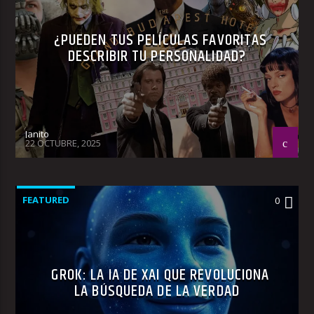
¿PUEDEN TUS PELÍCULAS FAVORITAS
DESCRIBIR TU PERSONALIDAD?
Janito
22 OCTUBRE, 2025
FEATURED
0
GROK: LA IA DE XAI QUE REVOLUCIONA
LA BÚSQUEDA DE LA VERDAD