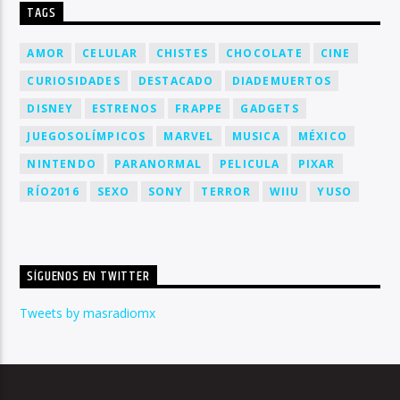
TAGS
AMOR
CELULAR
CHISTES
CHOCOLATE
CINE
CURIOSIDADES
DESTACADO
DIADEMUERTOS
DISNEY
ESTRENOS
FRAPPE
GADGETS
JUEGOSOLÍMPICOS
MARVEL
MUSICA
MÉXICO
NINTENDO
PARANORMAL
PELICULA
PIXAR
RÍO2016
SEXO
SONY
TERROR
WIIU
YUSO
SÍGUENOS EN TWITTER
Tweets by masradiomx