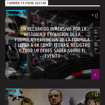
TAMBIÉN TE PUEDE GUSTAR
FEATURED
0
UN RECORRIDO INMERSIVO POR LA
HISTORIA Y EVOLUCIÓN DE LA
FÓRMULA 1 EXHIBICIÓN DE LA FÓRMULA
1 LLEGA A LA CDMX: FECHAS, REGISTRO
Y TODO LO DEBES SABER SOBRE EL
EVENTO
Janito
21 ENERO, 2026
CIENCIA
1