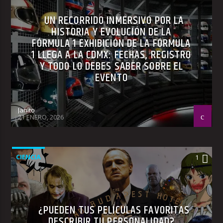
UN RECORRIDO INMERSIVO POR LA
HISTORIA Y EVOLUCIÓN DE LA
FÓRMULA 1 EXHIBICIÓN DE LA FÓRMULA
1 LLEGA A LA CDMX: FECHAS, REGISTRO
Y TODO LO DEBES SABER SOBRE EL
EVENTO
Janito
21 ENERO, 2026
CIENCIA
1
¿PUEDEN TUS PELÍCULAS FAVORITAS
DESCRIBIR TU PERSONALIDAD?