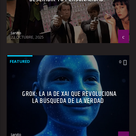
Janito
22 OCTUBRE, 2025
FEATURED
0
GROK: LA IA DE XAI QUE REVOLUCIONA
LA BÚSQUEDA DE LA VERDAD
Janito