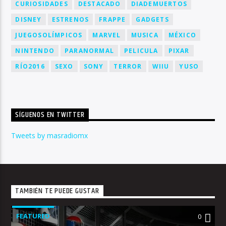
CURIOSIDADES
DESTACADO
DIADEMUERTOS
DISNEY
ESTRENOS
FRAPPE
GADGETS
JUEGOSOLÍMPICOS
MARVEL
MUSICA
MÉXICO
NINTENDO
PARANORMAL
PELICULA
PIXAR
RÍO2016
SEXO
SONY
TERROR
WIIU
YUSO
SÍGUENOS EN TWITTER
Tweets by masradiomx
TAMBIÉN TE PUEDE GUSTAR
FEATURED
0