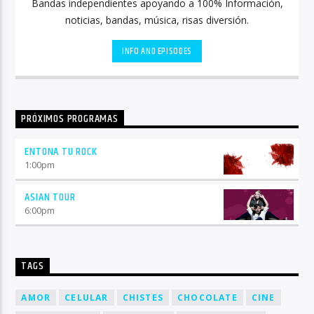
Bandas independientes apoyando a 100% Información,
noticias, bandas, música, risas diversión.
INFO AND EPISODES
PRÓXIMOS PROGRAMAS
ENTONA TU ROCK
1:00
pm
ASIAN TOUR
6:00
pm
TAGS
AMOR
CELULAR
CHISTES
CHOCOLATE
CINE