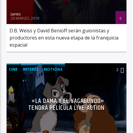
Janito
20 MARZO, 2018
D.B. Weiss y David Benioff serán guionistas y
productores en esta nueva etapa de la franquicia
espacial
CINE
INTERÉS
NOTICIAS
2
«LA DAMA Y EL VAGABUNDO»
TENDRÁ PELÍCULA LIVE-ACTION