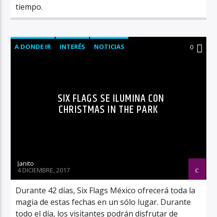
tiempo.
A DONDE IR
INTERÉS
NOTICIAS
0
SIX FLAGS SE ILUMINA CON
CHRISTMAS IN THE PARK
Janito
4 DICIEMBRE, 2017
Durante 42 días, Six Flags México ofrecerá toda la
magia de estas fechas en un sólo lugar. Durante
todo el día, los visitantes podrán disfrutar de