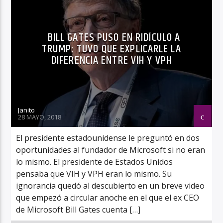
BILL GATES PUSO EN RIDÍCULO A
TRUMP: TUVO QUE EXPLICARLE LA
DIFERENCIA ENTRE VIH Y VPH
Janito
28 MAYO, 2018
El presidente estadounidense le preguntó en dos
oportunidades al fundador de Microsoft si no eran
lo mismo. El presidente de Estados Unidos
pensaba que VIH y VPH eran lo mismo. Su
ignorancia quedó al descubierto en un breve video
que empezó a circular anoche en el que el ex CEO
de Microsoft Bill Gates cuenta […]