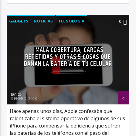
GADGETS
NOTICIAS
TECNOLOGIA
0
MALA COBERTURA, CARGAS
REPETIDAS Y OTRAS 5 COSAS QUE
DAÑAN LA BATERÍA DE TU CELULAR
Janito
3 ENERO, 2018
Hace apenas unos días, Apple confesaba que
ralentizaba el sistema operativo de algunos de sus
iPhone para compensar la deficiencia que sufren
las baterías de los teléfonos con el paso del