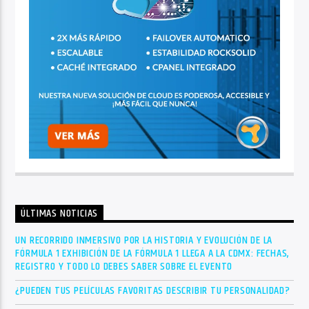
ÚLTIMAS NOTICIAS
UN RECORRIDO INMERSIVO POR LA HISTORIA Y EVOLUCIÓN DE LA
FÓRMULA 1 EXHIBICIÓN DE LA FÓRMULA 1 LLEGA A LA CDMX: FECHAS,
REGISTRO Y TODO LO DEBES SABER SOBRE EL EVENTO
¿PUEDEN TUS PELÍCULAS FAVORITAS DESCRIBIR TU PERSONALIDAD?