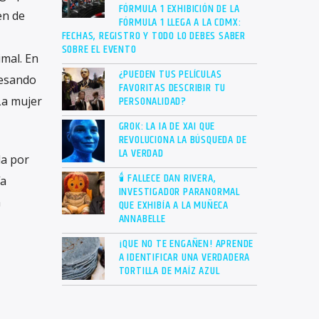
FÓRMULA 1 EXHIBICIÓN DE LA
en de
FÓRMULA 1 LLEGA A LA CDMX:
FECHAS, REGISTRO Y TODO LO DEBES SABER
SOBRE EL EVENTO
imal. En
¿PUEDEN TUS PELÍCULAS
besando
FAVORITAS DESCRIBIR TU
PERSONALIDAD?
La mujer
GROK: LA IA DE XAI QUE
REVOLUCIONA LA BÚSQUEDA DE
LA VERDAD
da por
🕯 FALLECE DAN RIVERA,
ía
INVESTIGADOR PARANORMAL
a
QUE EXHIBÍA A LA MUÑECA
ANNABELLE
¡QUE NO TE ENGAÑEN! APRENDE
A IDENTIFICAR UNA VERDADERA
TORTILLA DE MAÍZ AZUL