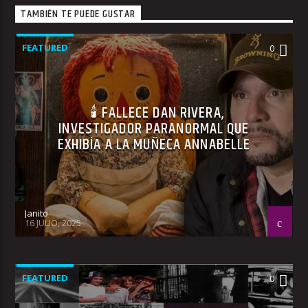
TAMBIÉN TE PUEDE GUSTAR
FEATURED
0
🕯 FALLECE DAN RIVERA,
INVESTIGADOR PARANORMAL QUE
EXHIBÍA A LA MUÑECA ANNABELLE
Janito
16 JULIO, 2025
FEATURED
0