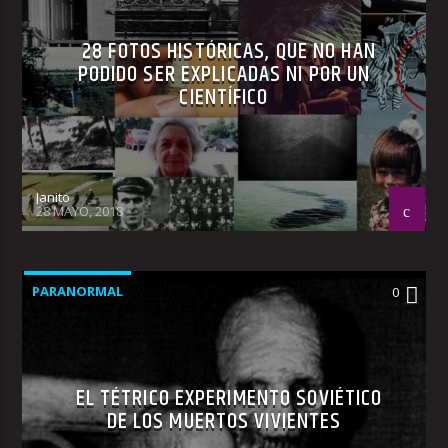
28 FOTOS HISTÓRICAS, QUE NO HAN
PODIDO SER EXPLICADAS NI POR UN
CIENTÍFICO
Janito
28 MAYO, 2018
PARANORMAL
0
EL TÉTRICO EXPERIMENTO SOVIÉTICO
DE LOS MUERTOS VIVIENTES