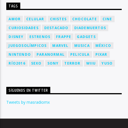
TAGS
AMOR
CELULAR
CHISTES
CHOCOLATE
CINE
CURIOSIDADES
DESTACADO
DIADEMUERTOS
DISNEY
ESTRENOS
FRAPPE
GADGETS
JUEGOSOLÍMPICOS
MARVEL
MUSICA
MÉXICO
NINTENDO
PARANORMAL
PELICULA
PIXAR
RÍO2016
SEXO
SONY
TERROR
WIIU
YUSO
SÍGUENOS EN TWITTER
Tweets by masradiomx