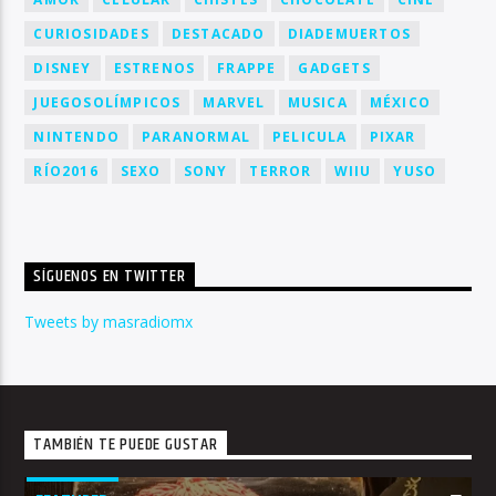
CURIOSIDADES
DESTACADO
DIADEMUERTOS
DISNEY
ESTRENOS
FRAPPE
GADGETS
JUEGOSOLÍMPICOS
MARVEL
MUSICA
MÉXICO
NINTENDO
PARANORMAL
PELICULA
PIXAR
RÍO2016
SEXO
SONY
TERROR
WIIU
YUSO
SÍGUENOS EN TWITTER
Tweets by masradiomx
TAMBIÉN TE PUEDE GUSTAR