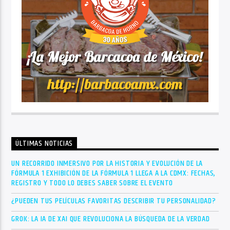
ÚLTIMAS NOTICIAS
UN RECORRIDO INMERSIVO POR LA HISTORIA Y EVOLUCIÓN DE LA
FÓRMULA 1 EXHIBICIÓN DE LA FÓRMULA 1 LLEGA A LA CDMX: FECHAS,
REGISTRO Y TODO LO DEBES SABER SOBRE EL EVENTO
¿PUEDEN TUS PELÍCULAS FAVORITAS DESCRIBIR TU PERSONALIDAD?
GROK: LA IA DE XAI QUE REVOLUCIONA LA BÚSQUEDA DE LA VERDAD