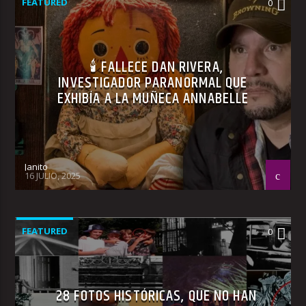
FEATURED
0
🕯 FALLECE DAN RIVERA,
INVESTIGADOR PARANORMAL QUE
EXHIBÍA A LA MUÑECA ANNABELLE
Janito
16 JULIO, 2025
FEATURED
0
28 FOTOS HISTÓRICAS, QUE NO HAN