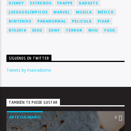
DISNEY
ESTRENOS
FRAPPE
GADGETS
JUEGOSOLÍMPICOS
MARVEL
MUSICA
MÉXICO
NINTENDO
PARANORMAL
PELICULA
PIXAR
RÍO2016
SEXO
SONY
TERROR
WIIU
YUSO
SÍGUENOS EN TWITTER
Tweets by masradiomx
TAMBIÉN TE PUEDE GUSTAR
ARTE CULINARIO
0