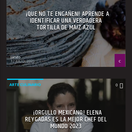
¡QUE NO TE ENGAÑEN! APRENDE A
IDENTIFICAR UNA VERDADERA
TORTILLA DE MAÍZ AZUL
Janito
12 JULIO, 2025
ARTE CULINARIO
0
¡ORGULLO MEXICANO! ELENA
REYGADAS ES LA MEJOR CHEF DEL
MUNDO 2023