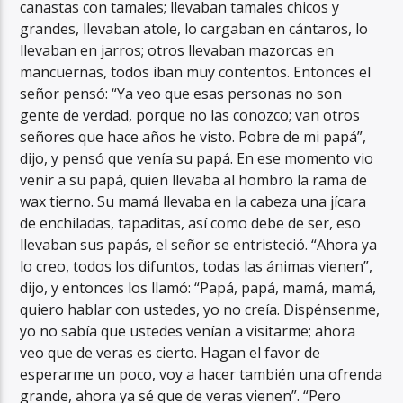
canastas con tamales; llevaban tamales chicos y
grandes, llevaban atole, lo cargaban en cántaros, lo
llevaban en jarros; otros llevaban mazorcas en
mancuernas, todos iban muy contentos. Entonces el
señor pensó: “Ya veo que esas personas no son
gente de verdad, porque no las conozco; van otros
señores que hace años he visto. Pobre de mi papá”,
dijo, y pensó que venía su papá. En ese momento vio
venir a su papá, quien llevaba al hombro la rama de
wax tierno. Su mamá llevaba en la cabeza una jícara
de enchiladas, tapaditas, así como debe de ser, eso
llevaban sus papás, el señor se entristeció. “Ahora ya
lo creo, todos los difuntos, todas las ánimas vienen”,
dijo, y entonces los llamó: “Papá, papá, mamá, mamá,
quiero hablar con ustedes, yo no creía. Dispénsenme,
yo no sabía que ustedes venían a visitarme; ahora
veo que de veras es cierto. Hagan el favor de
esperarme un poco, voy a hacer también una ofrenda
grande, ahora ya sé que de veras vienen”. “Pero