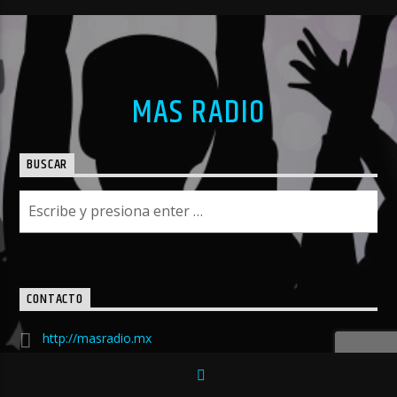
MAS RADIO
BUSCAR
CONTACTO
http://masradio.mx
encabina@masradio.mx