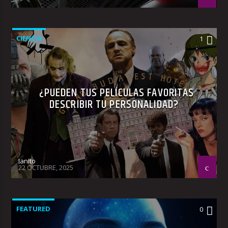
CIENCIA
1
¿PUEDEN TUS PELÍCULAS FAVORITAS
DESCRIBIR TU PERSONALIDAD?
Janito
22 OCTUBRE, 2025
FEATURED
0