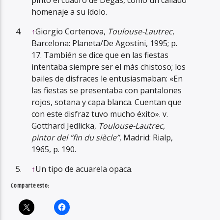
pintó el cuadro de Degas, como un callado
homenaje a su ídolo.
↑
Giorgio Cortenova,
Toulouse-Lautrec
,
Barcelona: Planeta/De Agostini, 1995; p.
17. También se dice que en las fiestas
intentaba siempre ser el más chistoso; los
bailes de disfraces le entusiasmaban: «En
las fiestas se presentaba con pantalones
rojos, sotana y capa blanca. Cuentan que
con este disfraz tuvo mucho éxito». v.
Gotthard Jedlicka,
Toulouse-Lautrec,
pintor del “fin du siècle”
, Madrid: Rialp,
1965, p. 190.
↑
Un tipo de acuarela opaca.
Comparte esto: