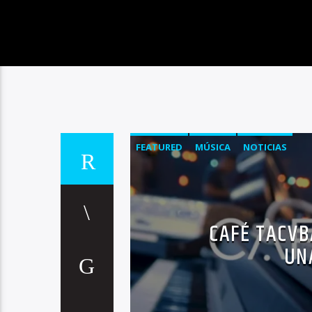
FEATURED
MÚSICA
NOTICIAS
CAFÉ TACVB
UN