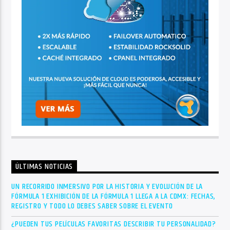
ÚLTIMAS NOTICIAS
UN RECORRIDO INMERSIVO POR LA HISTORIA Y EVOLUCIÓN DE LA
FÓRMULA 1 EXHIBICIÓN DE LA FÓRMULA 1 LLEGA A LA CDMX: FECHAS,
REGISTRO Y TODO LO DEBES SABER SOBRE EL EVENTO
¿PUEDEN TUS PELÍCULAS FAVORITAS DESCRIBIR TU PERSONALIDAD?