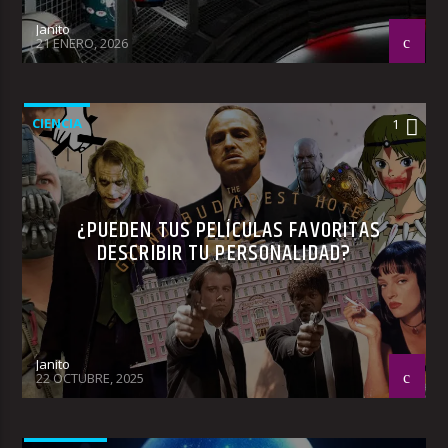
Janito
21 ENERO, 2026
CIENCIA
1
¿PUEDEN TUS PELÍCULAS FAVORITAS
DESCRIBIR TU PERSONALIDAD?
Janito
22 OCTUBRE, 2025