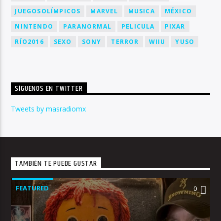
JUEGOSOLÍMPICOS
MARVEL
MUSICA
MÉXICO
NINTENDO
PARANORMAL
PELICULA
PIXAR
RÍO2016
SEXO
SONY
TERROR
WIIU
YUSO
SÍGUENOS EN TWITTER
Tweets by masradiomx
TAMBIÉN TE PUEDE GUSTAR
FEATURED
0