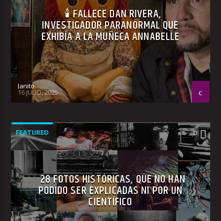
🕯 FALLECE DAN RIVERA,
INVESTIGADOR PARANORMAL QUE
EXHIBÍA A LA MUÑECA ANNABELLE
Janito
16 JULIO, 2025
FEATURED
0
28 FOTOS HISTÓRICAS, QUE NO HAN
PODIDO SER EXPLICADAS NI POR UN
CIENTÍFICO