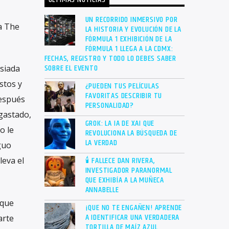
ÚLTIMAS NOTICIAS
UN RECORRIDO INMERSIVO POR
a The
LA HISTORIA Y EVOLUCIÓN DE LA
FÓRMULA 1 EXHIBICIÓN DE LA
FÓRMULA 1 LLEGA A LA CDMX:
FECHAS, REGISTRO Y TODO LO DEBES SABER
SOBRE EL EVENTO
siada
stos y
¿PUEDEN TUS PELÍCULAS
FAVORITAS DESCRIBIR TU
después
PERSONALIDAD?
gastado,
GROK: LA IA DE XAI QUE
o le
REVOLUCIONA LA BÚSQUEDA DE
LA VERDAD
guo
🕯 FALLECE DAN RIVERA,
leva el
INVESTIGADOR PARANORMAL
QUE EXHIBÍA A LA MUÑECA
ANNABELLE
rque
¡QUE NO TE ENGAÑEN! APRENDE
A IDENTIFICAR UNA VERDADERA
arte
TORTILLA DE MAÍZ AZUL