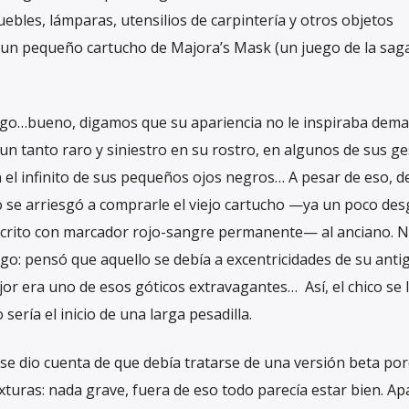
uebles, lámparas, utensilios de carpintería y otros objetos
a un pequeño cartucho de Majora’s Mask (un juego de la sag
juego…bueno, digamos que su apariencia no le inspiraba dema
un tanto raro y siniestro en su rostro, en algunos de sus ge
 el infinito de sus pequeños ojos negros… A pesar de eso, 
o se arriesgó a comprarle el viejo cartucho —ya un poco des
crito con marcador rojo-sangre permanente— al anciano. N
ego: pensó que aquello se debía a excentricidades de su anti
r era uno de esos góticos extravagantes… Así, el chico se l
ería el inicio de una larga pesadilla.
 se dio cuenta de que debía tratarse de una versión beta po
turas: nada grave, fuera de eso todo parecía estar bien. Ap