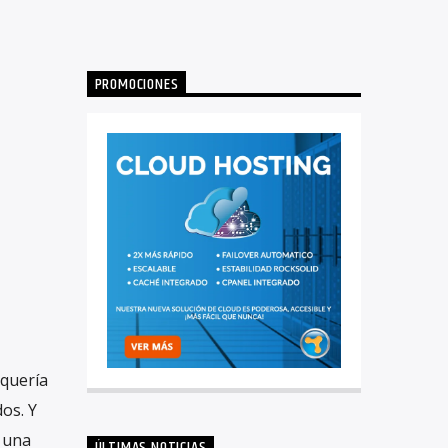
PROMOCIONES
 quería
os. Y
ó una