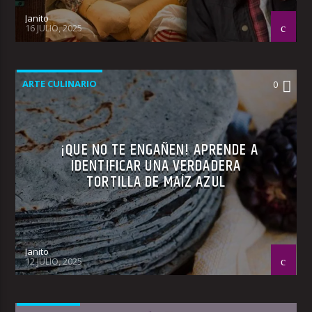
Janito
16 JULIO, 2025
ARTE CULINARIO
0
¡QUE NO TE ENGAÑEN! APRENDE A
IDENTIFICAR UNA VERDADERA
TORTILLA DE MAÍZ AZUL
Janito
12 JULIO, 2025