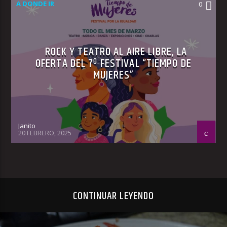
A DONDE IR
0
ROCK Y TEATRO AL AIRE LIBRE, LA
OFERTA DEL 7º FESTIVAL “TIEMPO DE
MUJERES”
Janito
20 FEBRERO, 2025
CONTINUAR LEYENDO