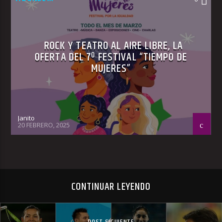
ROCK Y TEATRO AL AIRE LIBRE, LA
OFERTA DEL 7º FESTIVAL “TIEMPO DE
MUJERES”
Janito
20 FEBRERO, 2025
CONTINUAR LEYENDO
POST SIGUIENTE