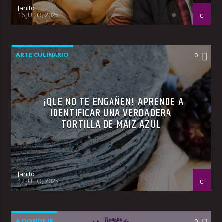
Janito
16 JULIO, 2025
ARTE CULINARIO
0
¡QUE NO TE ENGAÑEN! APRENDE A
IDENTIFICAR UNA VERDADERA
TORTILLA DE MAÍZ AZUL
Janito
12 JULIO, 2025
A DONDE IR
0