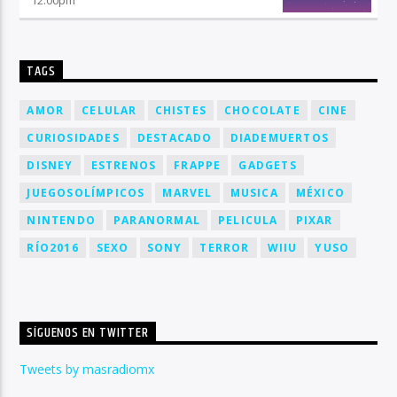
12:00
pm
TAGS
AMOR
CELULAR
CHISTES
CHOCOLATE
CINE
CURIOSIDADES
DESTACADO
DIADEMUERTOS
DISNEY
ESTRENOS
FRAPPE
GADGETS
JUEGOSOLÍMPICOS
MARVEL
MUSICA
MÉXICO
NINTENDO
PARANORMAL
PELICULA
PIXAR
RÍO2016
SEXO
SONY
TERROR
WIIU
YUSO
SÍGUENOS EN TWITTER
Tweets by masradiomx