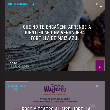
ARTE CULINARIO
0
¡QUE NO TE ENGAÑEN! APRENDE A
IDENTIFICAR UNA VERDADERA
TORTILLA DE MAÍZ AZUL
Janito
12 JULIO, 2025
A DONDE IR
0
ROCK Y TEATRO AL AIRE LIBRE, LA