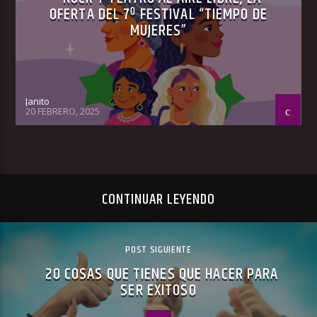
OFERTA DEL 7º FESTIVAL “TIEMPO DE
MUJERES”
Janito
20 FEBRERO, 2025
CONTINUAR LEYENDO
POST SIGUIENTE
20 COSAS QUE TIENES QUE HACER PARA
SER EXITOSO