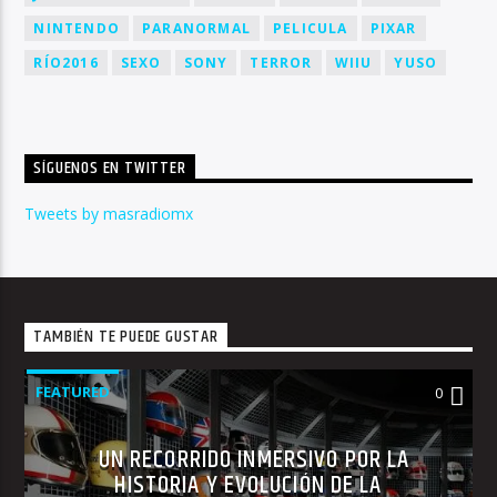
NINTENDO
PARANORMAL
PELICULA
PIXAR
RÍO2016
SEXO
SONY
TERROR
WIIU
YUSO
SÍGUENOS EN TWITTER
Tweets by masradiomx
TAMBIÉN TE PUEDE GUSTAR
FEATURED
0
UN RECORRIDO INMERSIVO POR LA
HISTORIA Y EVOLUCIÓN DE LA