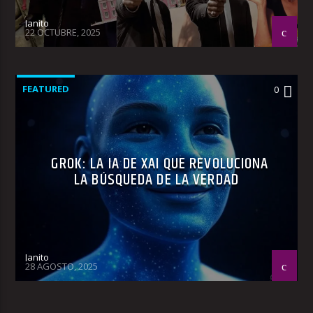
Janito
22 OCTUBRE, 2025
FEATURED
0
GROK: LA IA DE XAI QUE REVOLUCIONA
LA BÚSQUEDA DE LA VERDAD
Janito
28 AGOSTO, 2025