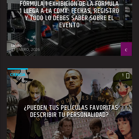
FÓRMULA 1 EXHIBICIÓN DE LA FÓRMULA
1 LLEGA A LA CDMX: FECHAS, REGISTRO
Y TODO LO DEBES SABER SOBRE EL
EVENTO
Janito
21 ENERO, 2026
CIENCIA
1
¿PUEDEN TUS PELÍCULAS FAVORITAS
DESCRIBIR TU PERSONALIDAD?