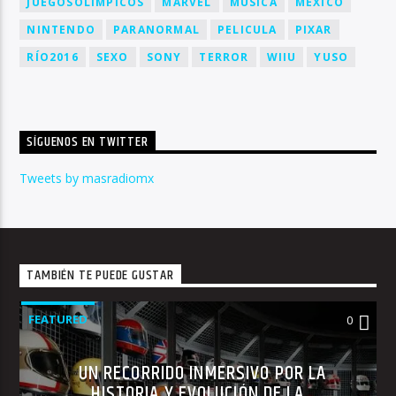
JUEGOSOLÍMPICOS
MARVEL
MUSICA
MÉXICO
NINTENDO
PARANORMAL
PELICULA
PIXAR
RÍO2016
SEXO
SONY
TERROR
WIIU
YUSO
SÍGUENOS EN TWITTER
Tweets by masradiomx
TAMBIÉN TE PUEDE GUSTAR
FEATURED
0
UN RECORRIDO INMERSIVO POR LA
HISTORIA Y EVOLUCIÓN DE LA