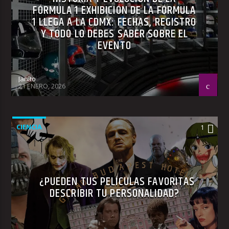
FÓRMULA 1 EXHIBICIÓN DE LA FÓRMULA
1 LLEGA A LA CDMX: FECHAS, REGISTRO
Y TODO LO DEBES SABER SOBRE EL
EVENTO
Janito
21 ENERO, 2026
CIENCIA
1
¿PUEDEN TUS PELÍCULAS FAVORITAS
DESCRIBIR TU PERSONALIDAD?