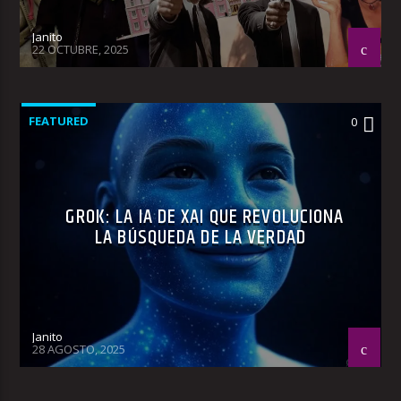
Janito
22 OCTUBRE, 2025
FEATURED
0
GROK: LA IA DE XAI QUE REVOLUCIONA
LA BÚSQUEDA DE LA VERDAD
Janito
28 AGOSTO, 2025