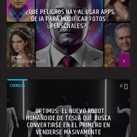
¿QUÉ PELIGROS HAY AL USAR APPS
DE IA PARA MODIFICAR FOTOS
PERSONALES?
Janito
28 DICIEMBRE, 2022
CIENCIA
0
OPTIMUS: EL NUEVO ROBOT
HUMANOIDE DE TESLA QUE BUSCA
CONVERTIRSE EN EL PRIMERO EN
VENDERSE MASIVAMENTE