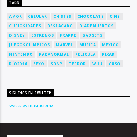
TAGS
AMOR
CELULAR
CHISTES
CHOCOLATE
CINE
CURIOSIDADES
DESTACADO
DIADEMUERTOS
DISNEY
ESTRENOS
FRAPPE
GADGETS
JUEGOSOLÍMPICOS
MARVEL
MUSICA
MÉXICO
NINTENDO
PARANORMAL
PELICULA
PIXAR
RÍO2016
SEXO
SONY
TERROR
WIIU
YUSO
SÍGUENOS EN TWITTER
Tweets by masradiomx