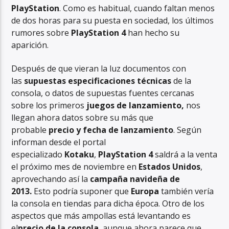
PlayStation
. Como es habitual, cuando faltan menos
de dos horas para su puesta en sociedad, los últimos
rumores sobre
PlayStation 4
han hecho su
aparición.
Después de que vieran la luz documentos con
las
supuestas especificaciones técnicas
de la
consola, o datos de supuestas fuentes cercanas
sobre los primeros
juegos de lanzamiento,
nos
llegan ahora datos sobre su más que
probable
precio y fecha de lanzamiento
. Según
informan desde el portal
especializado
Kotaku
,
PlayStation 4
saldrá a la venta
el próximo mes de noviembre en
Estados Unidos
,
aprovechando así la
campaña navideña de
2013.
Esto podría suponer que
Europa
también vería
la consola en tiendas para dicha época. Otro de los
aspectos que más ampollas está levantando es
el
precio de la consola
, aunque ahora parece que