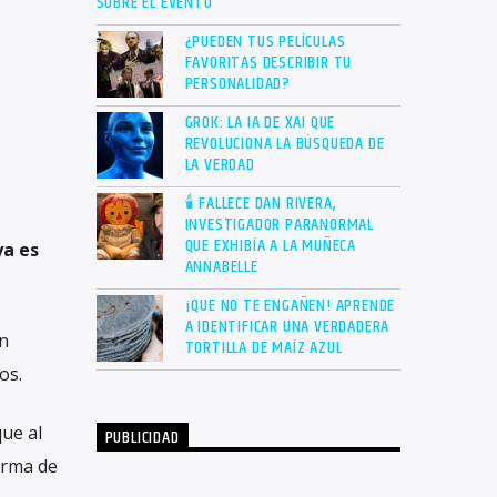
SOBRE EL EVENTO
¿PUEDEN TUS PELÍCULAS
FAVORITAS DESCRIBIR TU
PERSONALIDAD?
GROK: LA IA DE XAI QUE
REVOLUCIONA LA BÚSQUEDA DE
LA VERDAD
🕯 FALLECE DAN RIVERA,
INVESTIGADOR PARANORMAL
QUE EXHIBÍA A LA MUÑECA
ya es
ANNABELLE
¡QUE NO TE ENGAÑEN! APRENDE
A IDENTIFICAR UNA VERDADERA
en
TORTILLA DE MAÍZ AZUL
os.
que al
PUBLICIDAD
orma de