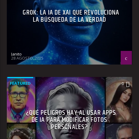
GROK: LA IA DE XAI QUE REVOLUCIONA
LA BÚSQUEDA DE LA VERDAD
Janito
28 AGOSTO, 2025
FEATURED
0
¿QUÉ PELIGROS HAY AL USAR APPS
DE IA PARA MODIFICAR FOTOS
PERSONALES?