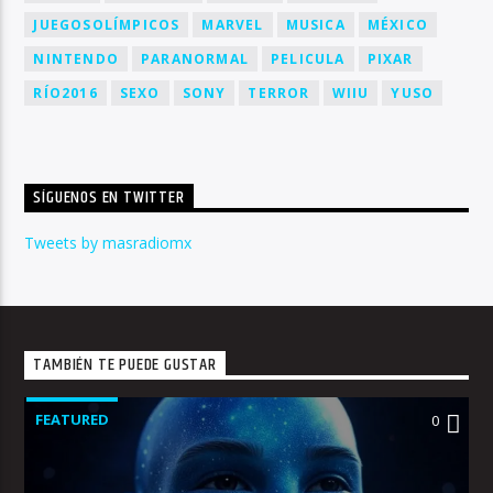
JUEGOSOLÍMPICOS
MARVEL
MUSICA
MÉXICO
NINTENDO
PARANORMAL
PELICULA
PIXAR
RÍO2016
SEXO
SONY
TERROR
WIIU
YUSO
SÍGUENOS EN TWITTER
Tweets by masradiomx
TAMBIÉN TE PUEDE GUSTAR
FEATURED
0