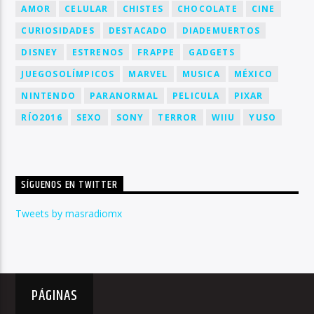
AMOR
CELULAR
CHISTES
CHOCOLATE
CINE
CURIOSIDADES
DESTACADO
DIADEMUERTOS
DISNEY
ESTRENOS
FRAPPE
GADGETS
JUEGOSOLÍMPICOS
MARVEL
MUSICA
MÉXICO
NINTENDO
PARANORMAL
PELICULA
PIXAR
RÍO2016
SEXO
SONY
TERROR
WIIU
YUSO
SÍGUENOS EN TWITTER
Tweets by masradiomx
PÁGINAS