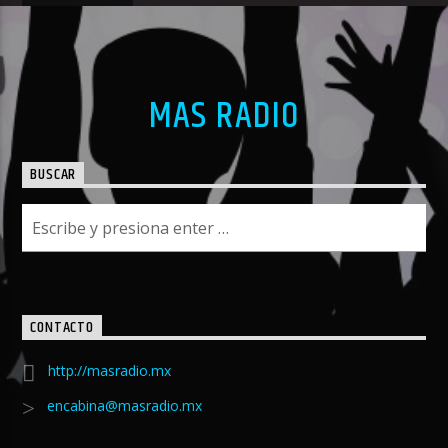
MAS RADIO
BUSCAR
CONTACTO
http://masradio.mx
encabina@masradio.mx