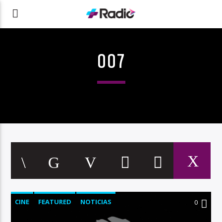
007
CINE
FEATURED
NOTICIAS
0