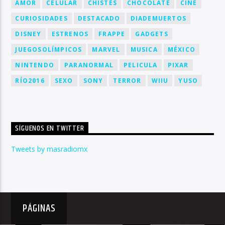
AMOR
CELULAR
CHISTES
CHOCOLATE
CINE
CURIOSIDADES
DESTACADO
DIADEMUERTOS
DISNEY
ESTRENOS
FRAPPE
GADGETS
JUEGOSOLÍMPICOS
MARVEL
MUSICA
MÉXICO
NINTENDO
PARANORMAL
PELICULA
PIXAR
RÍO2016
SEXO
SONY
TERROR
WIIU
YUSO
SÍGUENOS EN TWITTER
Tweets by masradiomx
PÁGINAS