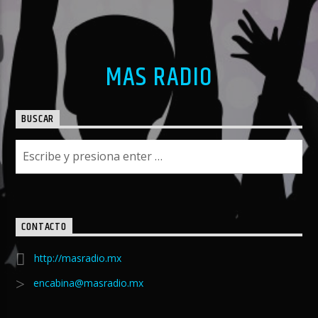
MAS RADIO
BUSCAR
CONTACTO
http://masradio.mx
encabina@masradio.mx