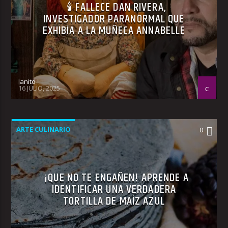
🕯 FALLECE DAN RIVERA,
INVESTIGADOR PARANORMAL QUE
EXHIBÍA A LA MUÑECA ANNABELLE
Janito
16 JULIO, 2025
ARTE CULINARIO
0
¡QUE NO TE ENGAÑEN! APRENDE A
IDENTIFICAR UNA VERDADERA
TORTILLA DE MAÍZ AZUL