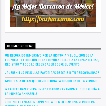
ÚLTIMAS NOTICIAS
UN RECORRIDO INMERSIVO POR LA HISTORIA Y EVOLUCIÓN DE LA
FÓRMULA 1 EXHIBICIÓN DE LA FÓRMULA 1 LLEGA A LA CDMX: FECHAS,
REGISTRO Y TODO LO DEBES SABER SOBRE EL EVENTO
¿PUEDEN TUS PELÍCULAS FAVORITAS DESCRIBIR TU PERSONALIDAD?
GROK: LA IA DE XAI QUE REVOLUCIONA LA BÚSQUEDA DE LA VERDAD
🕯 FALLECE DAN RIVERA, INVESTIGADOR PARANORMAL QUE EXHIBÍA A
LA MUÑECA ANNABELLE
¡QUE NO TE ENGAÑEN! APRENDE A IDENTIFICAR UNA VERDADERA