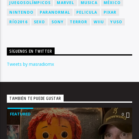
JUEGOSOLÍMPICOS
MARVEL
MUSICA
MÉXICO
NINTENDO
PARANORMAL
PELICULA
PIXAR
RÍO2016
SEXO
SONY
TERROR
WIIU
YUSO
SÍGUENOS EN TWITTER
Tweets by masradiomx
TAMBIÉN TE PUEDE GUSTAR
FEATURED
0