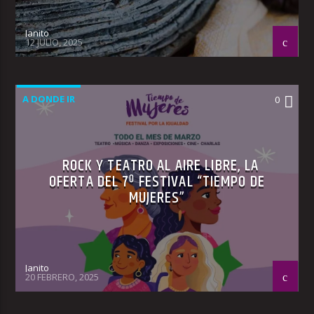
Janito
12 JULIO, 2025
A DONDE IR
0
ROCK Y TEATRO AL AIRE LIBRE, LA
OFERTA DEL 7º FESTIVAL “TIEMPO DE
MUJERES”
Janito
20 FEBRERO, 2025