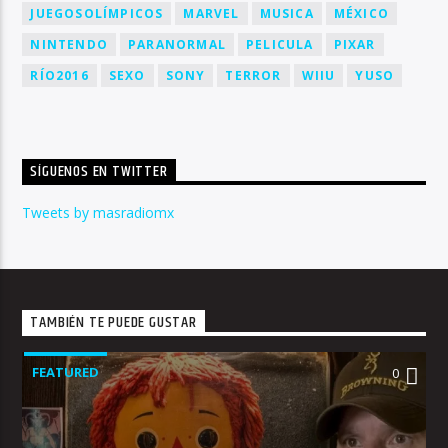
JUEGOSOLÍMPICOS
MARVEL
MUSICA
MÉXICO
NINTENDO
PARANORMAL
PELICULA
PIXAR
RÍO2016
SEXO
SONY
TERROR
WIIU
YUSO
SÍGUENOS EN TWITTER
Tweets by masradiomx
TAMBIÉN TE PUEDE GUSTAR
FEATURED
0