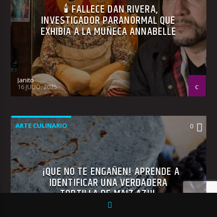
🕯 FALLECE DAN RIVERA,
INVESTIGADOR PARANORMAL QUE
EXHIBÍA A LA MUÑECA ANNABELLE
Janito
16 JULIO, 2025
ARTE CULINARIO
0
¡QUE NO TE ENGAÑEN! APRENDE A
IDENTIFICAR UNA VERDADERA
TORTILLA DE MAÍZ AZUL