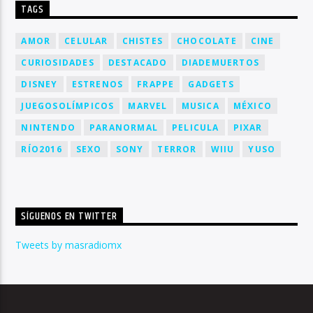
TAGS
AMOR
CELULAR
CHISTES
CHOCOLATE
CINE
CURIOSIDADES
DESTACADO
DIADEMUERTOS
DISNEY
ESTRENOS
FRAPPE
GADGETS
JUEGOSOLÍMPICOS
MARVEL
MUSICA
MÉXICO
NINTENDO
PARANORMAL
PELICULA
PIXAR
RÍO2016
SEXO
SONY
TERROR
WIIU
YUSO
SÍGUENOS EN TWITTER
Tweets by masradiomx