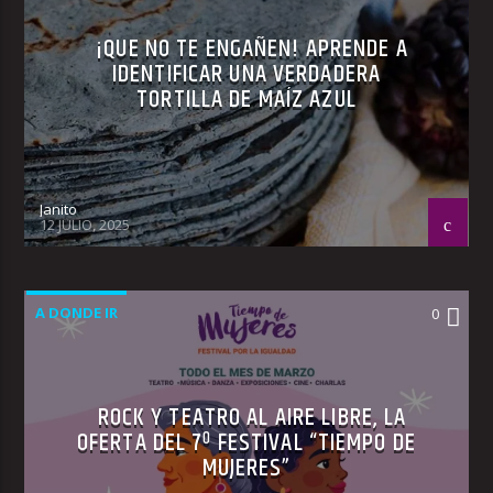
¡QUE NO TE ENGAÑEN! APRENDE A
IDENTIFICAR UNA VERDADERA
TORTILLA DE MAÍZ AZUL
Janito
12 JULIO, 2025
A DONDE IR
0
ROCK Y TEATRO AL AIRE LIBRE, LA
OFERTA DEL 7º FESTIVAL “TIEMPO DE
MUJERES”