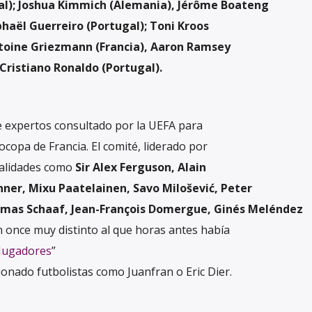
gal); Joshua Kimmich (Alemania), Jérôme Boateng
haël Guerreiro (Portugal); Toni Kroos
Antoine Griezmann (Francia), Aaron Ramsey
 Cristiano Ronaldo (Portugal).
e expertos consultado por la UEFA para
ocopa de Francia. El comité, liderado por
nalidades como
Sir Alex Ferguson, Alain
nner, Mixu Paatelainen, Savo Milošević, Peter
mas Schaaf, Jean-François Domergue, Ginés Meléndez
 once muy distinto al que horas antes había
Jugadores
”
ionado futbolistas como Juanfran o Eric Dier.