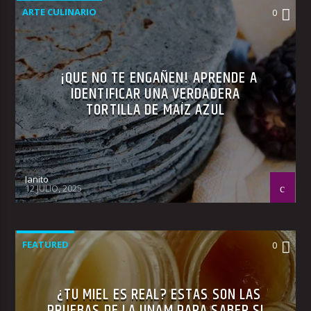
ARTE CULINARIO
0
¡QUE NO TE ENGAÑEN! APRENDE A
IDENTIFICAR UNA VERDADERA
TORTILLA DE MAÍZ AZUL
Janito
12 JULIO, 2025
FEATURED
0
¿TU MIEL ES REAL? ESTAS SON LAS
PRUEBAS DE LA UNAM PARA SABER SI