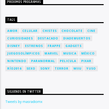
PRÓXIMOS PROGRAMAS
TAGS
AMOR
CELULAR
CHISTES
CHOCOLATE
CINE
CURIOSIDADES
DESTACADO
DIADEMUERTOS
DISNEY
ESTRENOS
FRAPPE
GADGETS
JUEGOSOLÍMPICOS
MARVEL
MUSICA
MÉXICO
NINTENDO
PARANORMAL
PELICULA
PIXAR
RÍO2016
SEXO
SONY
TERROR
WIIU
YUSO
SÍGUENOS EN TWITTER
Tweets by masradiomx