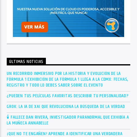
ÚLTIMAS NOTICIAS
UN RECORRIDO INMERSIVO POR LA HISTORIA Y EVOLUCIÓN DE LA
FÓRMULA 1 EXHIBICIÓN DE LA FÓRMULA 1 LLEGA A LA CDMX: FECHAS,
REGISTRO Y TODO LO DEBES SABER SOBRE EL EVENTO
¿PUEDEN TUS PELÍCULAS FAVORITAS DESCRIBIR TU PERSONALIDAD?
GROK: LA IA DE XAI QUE REVOLUCIONA LA BÚSQUEDA DE LA VERDAD
🕯 FALLECE DAN RIVERA, INVESTIGADOR PARANORMAL QUE EXHIBÍA A
LA MUÑECA ANNABELLE
¡QUE NO TE ENGAÑEN! APRENDE A IDENTIFICAR UNA VERDADERA