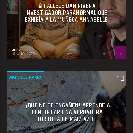
🕯 FALLECE DAN RIVERA,
INVESTIGADOR PARANORMAL QUE
EXHIBÍA A LA MUÑECA ANNABELLE
Janito
16 JULIO, 2025
ARTE CULINARIO
0
¡QUE NO TE ENGAÑEN! APRENDE A
IDENTIFICAR UNA VERDADERA
TORTILLA DE MAÍZ AZUL