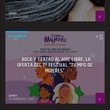
Janito
12 JULIO, 2025
A DONDE IR
0
ROCK Y TEATRO AL AIRE LIBRE, LA
OFERTA DEL 7º FESTIVAL “TIEMPO DE
MUJERES”
Janito
20 FEBRERO, 2025