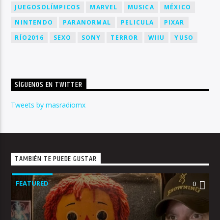
JUEGOSOLÍMPICOS
MARVEL
MUSICA
MÉXICO
NINTENDO
PARANORMAL
PELICULA
PIXAR
RÍO2016
SEXO
SONY
TERROR
WIIU
YUSO
SÍGUENOS EN TWITTER
Tweets by masradiomx
TAMBIÉN TE PUEDE GUSTAR
FEATURED
0