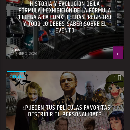
HISTORIA Y EVOLUCIÓN DE LA
FÓRMULA 1 EXHIBICIÓN DE LA FÓRMULA
1 LLEGA A LA CDMX: FECHAS, REGISTRO
Y TODO LO DEBES SABER SOBRE EL
EVENTO
Janito
21 ENERO, 2026
CIENCIA
1
¿PUEDEN TUS PELÍCULAS FAVORITAS
DESCRIBIR TU PERSONALIDAD?