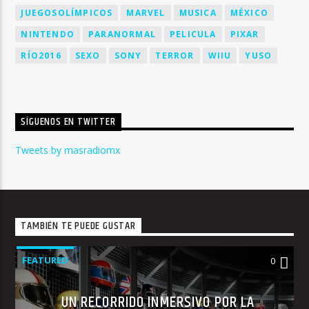
JUEGOSOLÍMPICOS
MARVEL
MUSICA
MÉXICO
NINTENDO
PARANORMAL
PELICULA
PIXAR
RÍO2016
SEXO
SONY
TERROR
WIIU
YUSO
SÍGUENOS EN TWITTER
Tweets by masradiomx
TAMBIÉN TE PUEDE GUSTAR
FEATURED
0
UN RECORRIDO INMERSIVO POR LA