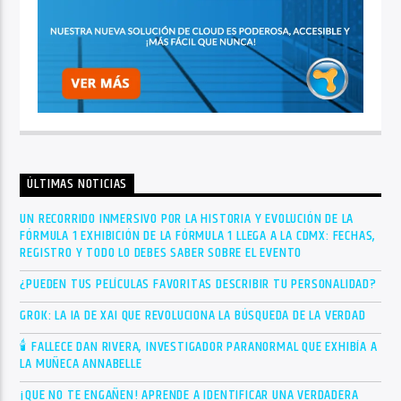
ÚLTIMAS NOTICIAS
UN RECORRIDO INMERSIVO POR LA HISTORIA Y EVOLUCIÓN DE LA
FÓRMULA 1 EXHIBICIÓN DE LA FÓRMULA 1 LLEGA A LA CDMX: FECHAS,
REGISTRO Y TODO LO DEBES SABER SOBRE EL EVENTO
¿PUEDEN TUS PELÍCULAS FAVORITAS DESCRIBIR TU PERSONALIDAD?
GROK: LA IA DE XAI QUE REVOLUCIONA LA BÚSQUEDA DE LA VERDAD
🕯 FALLECE DAN RIVERA, INVESTIGADOR PARANORMAL QUE EXHIBÍA A
LA MUÑECA ANNABELLE
¡QUE NO TE ENGAÑEN! APRENDE A IDENTIFICAR UNA VERDADERA