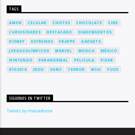
TAGS
AMOR
CELULAR
CHISTES
CHOCOLATE
CINE
CURIOSIDADES
DESTACADO
DIADEMUERTOS
DISNEY
ESTRENOS
FRAPPE
GADGETS
JUEGOSOLÍMPICOS
MARVEL
MUSICA
MÉXICO
NINTENDO
PARANORMAL
PELICULA
PIXAR
RÍO2016
SEXO
SONY
TERROR
WIIU
YUSO
SÍGUENOS EN TWITTER
Tweets by masradiomx