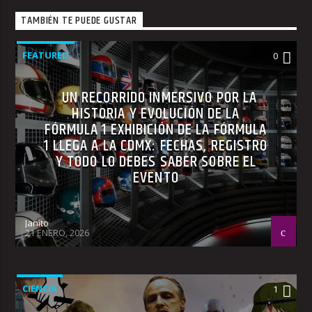
TAMBIÉN TE PUEDE GUSTAR
FEATURED
0
UN RECORRIDO INMERSIVO POR LA
HISTORIA Y EVOLUCIÓN DE LA
FÓRMULA 1 EXHIBICIÓN DE LA FÓRMULA
1 LLEGA A LA CDMX: FECHAS, REGISTRO
Y TODO LO DEBES SABER SOBRE EL
EVENTO
Janito
21 ENERO, 2026
CIENCIA
1