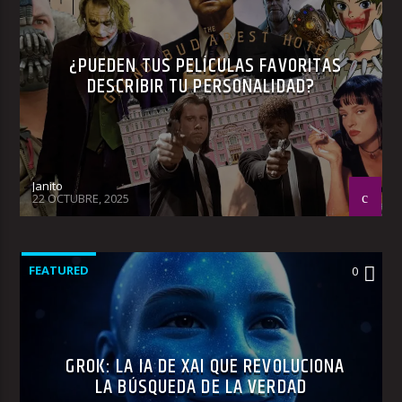
¿PUEDEN TUS PELÍCULAS FAVORITAS
DESCRIBIR TU PERSONALIDAD?
Janito
22 OCTUBRE, 2025
FEATURED
0
GROK: LA IA DE XAI QUE REVOLUCIONA
LA BÚSQUEDA DE LA VERDAD