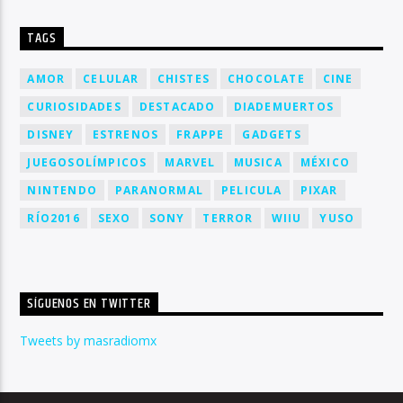
TAGS
AMOR
CELULAR
CHISTES
CHOCOLATE
CINE
CURIOSIDADES
DESTACADO
DIADEMUERTOS
DISNEY
ESTRENOS
FRAPPE
GADGETS
JUEGOSOLÍMPICOS
MARVEL
MUSICA
MÉXICO
NINTENDO
PARANORMAL
PELICULA
PIXAR
RÍO2016
SEXO
SONY
TERROR
WIIU
YUSO
SÍGUENOS EN TWITTER
Tweets by masradiomx