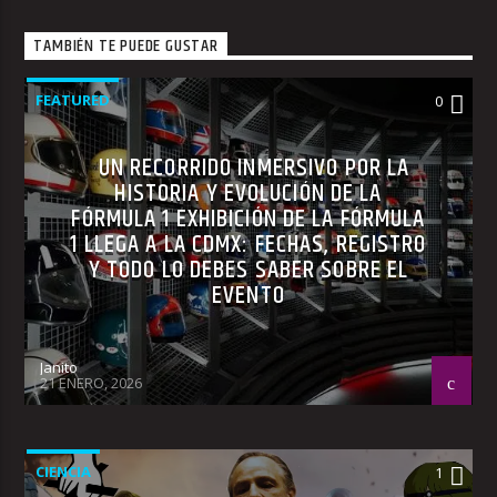
TAMBIÉN TE PUEDE GUSTAR
FEATURED
0
UN RECORRIDO INMERSIVO POR LA
HISTORIA Y EVOLUCIÓN DE LA
FÓRMULA 1 EXHIBICIÓN DE LA FÓRMULA
1 LLEGA A LA CDMX: FECHAS, REGISTRO
Y TODO LO DEBES SABER SOBRE EL
EVENTO
Janito
21 ENERO, 2026
CIENCIA
1