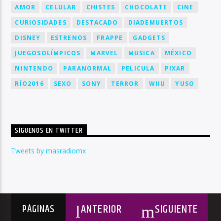
AMOR
CELULAR
CHISTES
CHOCOLATE
CINE
CURIOSIDADES
DESTACADO
DIADEMUERTOS
DISNEY
ESTRENOS
FRAPPE
GADGETS
JUEGOSOLÍMPICOS
MARVEL
MUSICA
MÉXICO
NINTENDO
PARANORMAL
PELICULA
PIXAR
RÍO2016
SEXO
SONY
TERROR
WIIU
YUSO
SÍGUENOS EN TWITTER
Tweets by masradiomx
ANTERIOR
SIGUIENTE
PÁGINAS