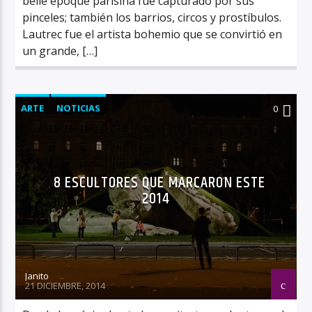
belle époque parisina fue capturado por sus
pinceles; también los barrios, circos y prostíbulos.
Lautrec fue el artista bohemio que se convirtió en
un grande, […]
ARTE
NOTICIAS
0
8 ESCULTORES QUE MARCARON ESTE
2014
Janito
21 DICIEMBRE, 2014