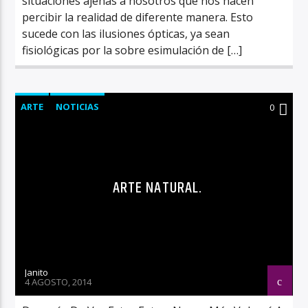
situaciones ajenas a nosotros que nos hacen
percibir la realidad de diferente manera. Esto
sucede con las ilusiones ópticas, ya sean
fisiológicas por la sobre esimulación de […]
ARTE
NOTICIAS
0
ARTE NATURAL.
Janito
4 AGOSTO, 2014