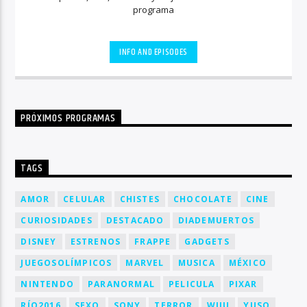
programa
INFO AND EPISODES
PRÓXIMOS PROGRAMAS
TAGS
AMOR
CELULAR
CHISTES
CHOCOLATE
CINE
CURIOSIDADES
DESTACADO
DIADEMUERTOS
DISNEY
ESTRENOS
FRAPPE
GADGETS
JUEGOSOLÍMPICOS
MARVEL
MUSICA
MÉXICO
NINTENDO
PARANORMAL
PELICULA
PIXAR
RÍO2016
SEXO
SONY
TERROR
WIIU
YUSO