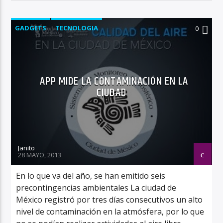
GADGETS
TECNOLOGIA
0
APP MIDE LA CONTAMINACIÓN EN LA
CIUDAD
Janito
28 MAYO, 2013
En lo que va del año, se han emitido seis
precontingencias ambientales La ciudad de
México registró por tres días consecutivos un alto
nivel de contaminación en la atmósfera, por lo que