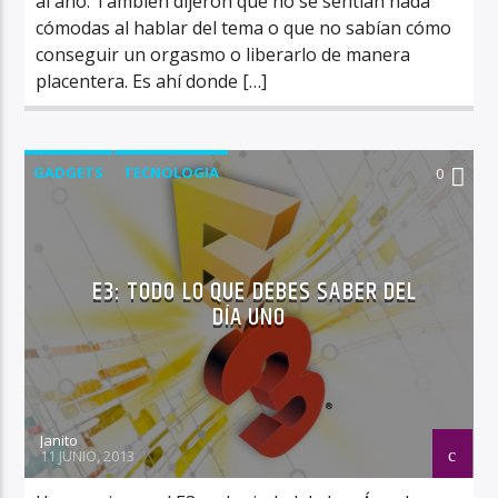
al año. También dijeron que no se sentían nada
cómodas al hablar del tema o que no sabían cómo
conseguir un orgasmo o liberarlo de manera
placentera. Es ahí donde […]
GADGETS
TECNOLOGIA
0
E3: TODO LO QUE DEBES SABER DEL
DÍA UNO
Janito
11 JUNIO, 2013