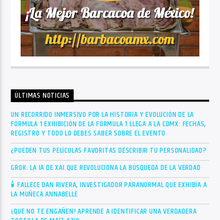
ÚLTIMAS NOTICIAS
UN RECORRIDO INMERSIVO POR LA HISTORIA Y EVOLUCIÓN DE LA
FÓRMULA 1 EXHIBICIÓN DE LA FÓRMULA 1 LLEGA A LA CDMX: FECHAS,
REGISTRO Y TODO LO DEBES SABER SOBRE EL EVENTO
¿PUEDEN TUS PELÍCULAS FAVORITAS DESCRIBIR TU PERSONALIDAD?
GROK: LA IA DE XAI QUE REVOLUCIONA LA BÚSQUEDA DE LA VERDAD
🕯 FALLECE DAN RIVERA, INVESTIGADOR PARANORMAL QUE EXHIBÍA A
LA MUÑECA ANNABELLE
¡QUE NO TE ENGAÑEN! APRENDE A IDENTIFICAR UNA VERDADERA