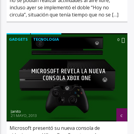
no se podían realizar actividades al aire libre,
incluso ayer se implementó el doble “Hoy no
circula”, situación que tenía tiempo que no se […]
GADGETS
TECNOLOGIA
0
MICROSOFT REVELA LA NUEVA
CONSOLA XBOX ONE
Janito
21 MAYO, 2013
Microsoft presentó su nueva consola de