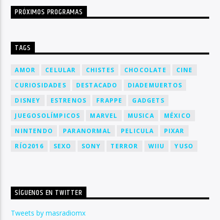
PRÓXIMOS PROGRAMAS
TAGS
AMOR
CELULAR
CHISTES
CHOCOLATE
CINE
CURIOSIDADES
DESTACADO
DIADEMUERTOS
DISNEY
ESTRENOS
FRAPPE
GADGETS
JUEGOSOLÍMPICOS
MARVEL
MUSICA
MÉXICO
NINTENDO
PARANORMAL
PELICULA
PIXAR
RÍO2016
SEXO
SONY
TERROR
WIIU
YUSO
SÍGUENOS EN TWITTER
Tweets by masradiomx