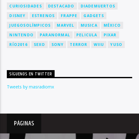
CURIOSIDADES
DESTACADO
DIADEMUERTOS
DISNEY
ESTRENOS
FRAPPE
GADGETS
JUEGOSOLÍMPICOS
MARVEL
MUSICA
MÉXICO
NINTENDO
PARANORMAL
PELICULA
PIXAR
RÍO2016
SEXO
SONY
TERROR
WIIU
YUSO
SÍGUENOS EN TWITTER
Tweets by masradiomx
PÁGINAS