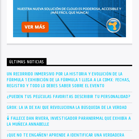
ÚLTIMAS NOTICIAS
UN RECORRIDO INMERSIVO POR LA HISTORIA Y EVOLUCIÓN DE LA
FÓRMULA 1 EXHIBICIÓN DE LA FÓRMULA 1 LLEGA A LA CDMX: FECHAS,
REGISTRO Y TODO LO DEBES SABER SOBRE EL EVENTO
¿PUEDEN TUS PELÍCULAS FAVORITAS DESCRIBIR TU PERSONALIDAD?
GROK: LA IA DE XAI QUE REVOLUCIONA LA BÚSQUEDA DE LA VERDAD
🕯 FALLECE DAN RIVERA, INVESTIGADOR PARANORMAL QUE EXHIBÍA A
LA MUÑECA ANNABELLE
¡QUE NO TE ENGAÑEN! APRENDE A IDENTIFICAR UNA VERDADERA