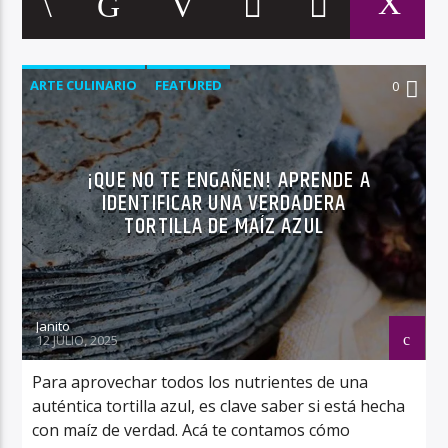
ARTE CULINARIO
FEATURED
0
¡QUE NO TE ENGAÑEN! APRENDE A
IDENTIFICAR UNA VERDADERA
TORTILLA DE MAÍZ AZUL
Janito
12 JULIO, 2025
Para aprovechar todos los nutrientes de una
auténtica tortilla azul, es clave saber si está hecha
con maíz de verdad. Acá te contamos cómo