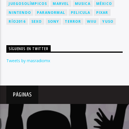
JUEGOSOLÍMPICOS
MARVEL
MUSICA
MÉXICO
NINTENDO
PARANORMAL
PELICULA
PIXAR
RÍO2016
SEXO
SONY
TERROR
WIIU
YUSO
SÍGUENOS EN TWITTER
Tweets by masradiomx
PÁGINAS