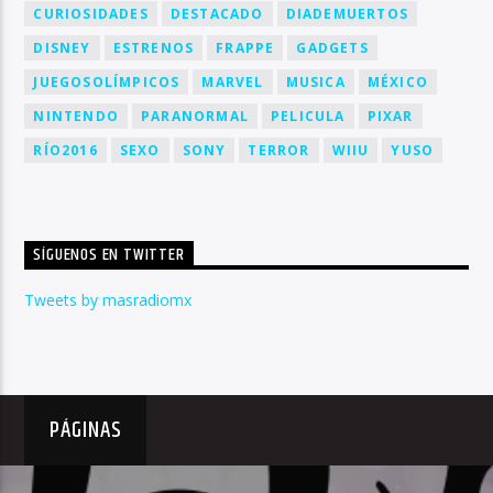
CURIOSIDADES
DESTACADO
DIADEMUERTOS
DISNEY
ESTRENOS
FRAPPE
GADGETS
JUEGOSOLÍMPICOS
MARVEL
MUSICA
MÉXICO
NINTENDO
PARANORMAL
PELICULA
PIXAR
RÍO2016
SEXO
SONY
TERROR
WIIU
YUSO
SÍGUENOS EN TWITTER
Tweets by masradiomx
PÁGINAS