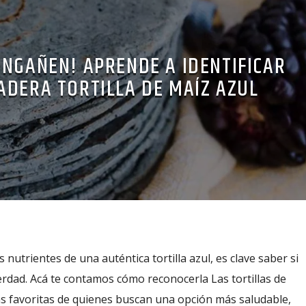
ENGAÑEN! APRENDE A IDENTIFICAR
ADERA TORTILLA DE MAÍZ AZUL
nutrientes de una auténtica tortilla azul, es clave saber si
rdad. Acá te contamos cómo reconocerla Las tortillas de
as favoritas de quienes buscan una opción más saludable,