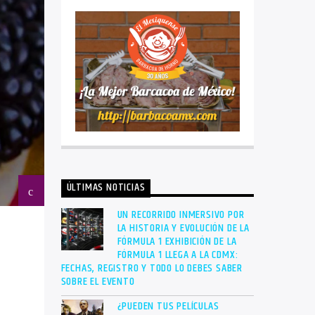
ÚLTIMAS NOTICIAS
UN RECORRIDO INMERSIVO POR
LA HISTORIA Y EVOLUCIÓN DE LA
FÓRMULA 1 EXHIBICIÓN DE LA
FÓRMULA 1 LLEGA A LA CDMX:
FECHAS, REGISTRO Y TODO LO DEBES SABER
SOBRE EL EVENTO
¿PUEDEN TUS PELÍCULAS