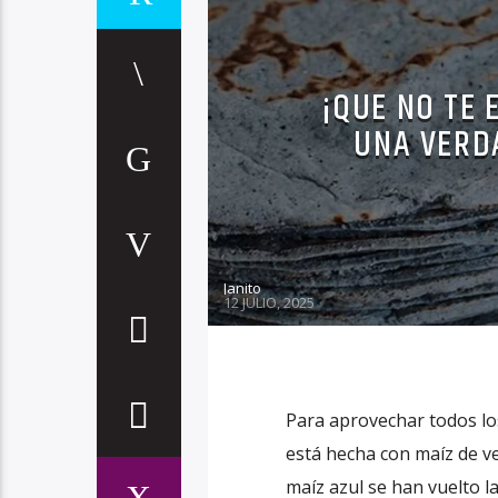
¡QUE NO TE 
UNA VERD
Janito
12 JULIO, 2025
Para aprovechar todos los 
está hecha con maíz de ve
maíz azul se han vuelto l